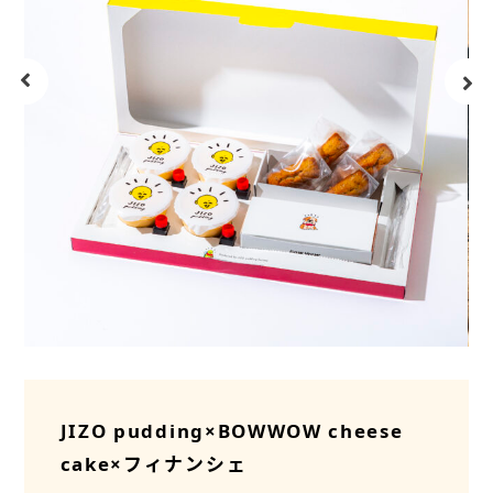
JIZO pudding×BOWWOW cheese
cake×フィナンシェ