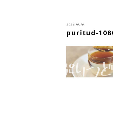
2023.10.19
puritud-108